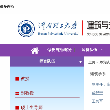
做爱自拍
做爱自拍概况
师资队伍
师资队伍
主页
师资队
->
建筑学系
教授
副主任：
副教授
成舒宁
王兴军
硕士生导师