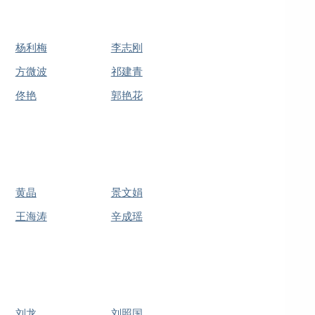
杨利梅
李志刚
方微波
祁建青
佟艳
郭艳花
黄晶
景文娟
王海涛
辛成瑶
刘龙
刘照国