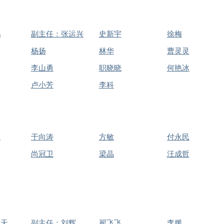
鹏
副主任：张运兴
史新宇
徐梅
杨扬
林华
曹灵灵
李山勇
职晓晓
何艳冰
卢小芳
李科
敏
于向涛
方敏
付永民
尚冠卫
梁晶
汪成哲
维天
副主任：刘辉
翟飞飞
李媛