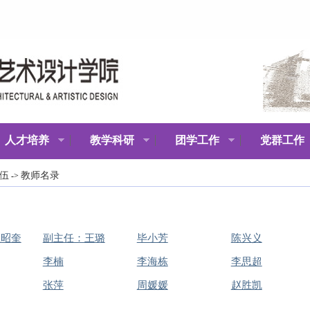
人才培养
教学科研
团学工作
党群工作
伍
教师名录
->
庄昭奎
副主任：王璐
毕小芳
陈兴义
李楠
李海栋
李思超
张萍
周媛媛
赵胜凯