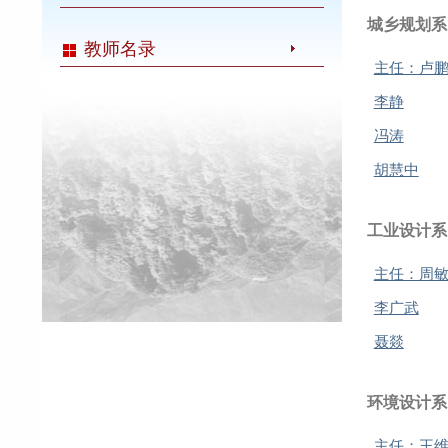
城乡规划系
教师名录
主任：卢
李静
冯涛
胡慧中
工业设计系
主任：周
李广武
聂燚
环境设计系
主任：王