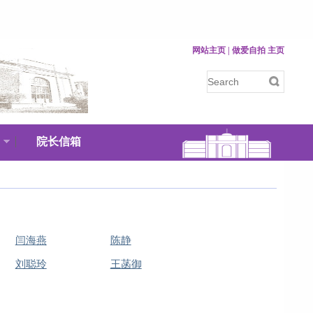
网站主页 |
做爱自拍 主页
院长信箱
闫海燕
陈静
刘聪玲
王菡御